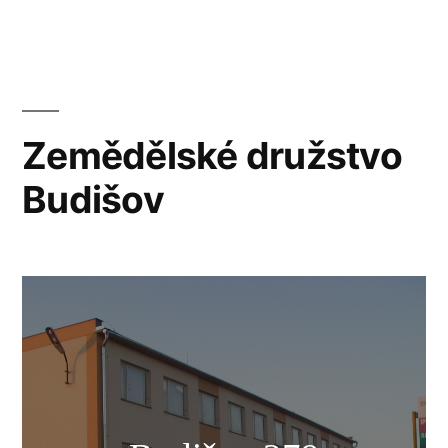
Přejít
k
obsahu
webu
Zemědělské družstvo
Budišov