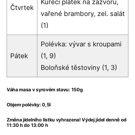
Kuřecí plátek na zázvoru,
Čtvrtek
vařené brambory, zel. salát
(1)
Polévka: vývar s kroupami
Pátek
(1, 9)
Boloňské těstoviny (1, 3)
Váha masa v syrovém stavu: 150g
Objem polévky: 0,5l
Změna jídelního lístku vyhrazena! Výdej jídel denně od
11:30 h do 13:00 h