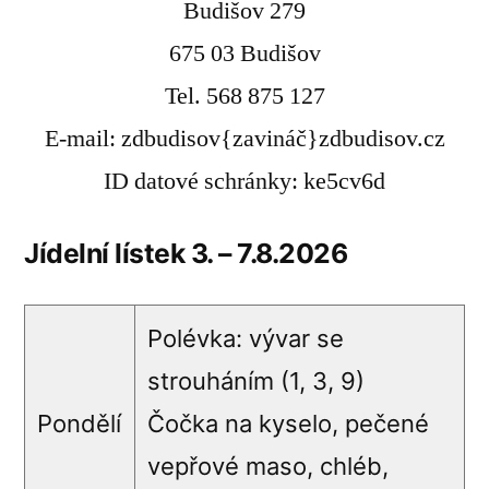
Budišov 279
675 03 Budišov
Tel. 568 875 127
E-mail: zdbudisov{zavináč}zdbudisov.cz
ID datové schránky: ke5cv6d
Jídelní lístek 3. – 7.8.2026
Polévka: vývar se
strouháním (1, 3, 9)
Pondělí
Čočka na kyselo, pečené
vepřové maso, chléb,